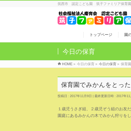
筑西市 認定こども園 筑子ファミリア保育
トップページ
園
今日の保育
HOME
»
今日の保育
»
今日の保育
»
保育園
保育園でみかんをとった
投稿日 : 2017年11月9日
最終更新日時 : 2017年1
１歳児うさぎ組、２歳児ぞう組のお友
園庭にあるみかんの木でみかん狩りを