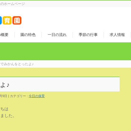
園のホームページ
の概要
園の特色
一日の流れ
季節の行事
求人情報
でみかんをとったよ♪
よ♪
1月9日
カテゴリー :
今日の保育
だちは
しました。